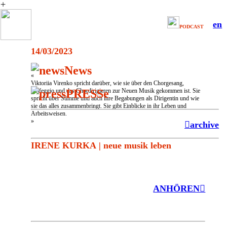
︎
en
PODCAST
14/03/2023
News
«
Viktoriia Virenko spricht darüber, wie sie über den Chorgesang,
PRESSe
Solfeggio und das Chordirigieren zur Neuen Musik gekommen ist. Sie
spricht über Stimme und auch ihre Begabungen als Dirigentin und wie
sie das alles zusammenbringt. Sie gibt Einblicke in ihr Leben und
Arbeitsweisen.
»
︎archive
IRENE KURKA
|
neue musik leben
ANHÖREN︎︎︎